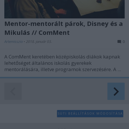
Mentor-mentorált párok, Disney és a
Mikulás // ComMent
Artemisszio
•
2018. január 03.
0
A ComMent keretében középiskolás diákok kapnak
lehetőséget általános iskolás gyerekek
mentorálására, illetve programok szervezésére. A ...
SÜTI BEÁLLÍTÁSOK MÓDOSÍTÁSA