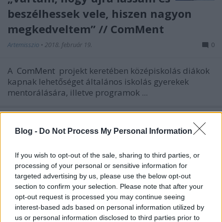
beszélhessek vele, hiszen nagyon
megkedveltem” // ComMent
Artemisszio
•
2018. február 19.
0
A
ComMent
projekt keretében középiskolás diákok
kapnak lehetőséget általános iskolás gyerekek
mentorálására, illetve programok ...
Blog -
Do Not Process My Personal Information
If you wish to opt-out of the sale, sharing to third parties, or
processing of your personal or sensitive information for
targeted advertising by us, please use the below opt-out
section to confirm your selection. Please note that after your
opt-out request is processed you may continue seeing
interest-based ads based on personal information utilized by
us or personal information disclosed to third parties prior to