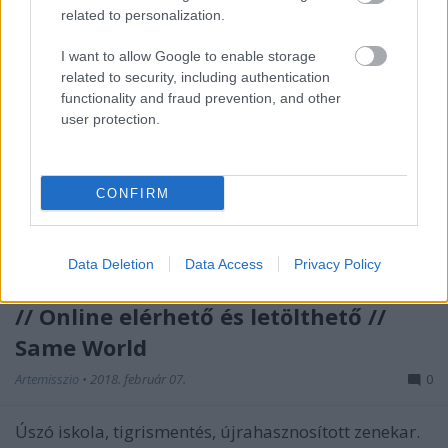
related to personalization.
I want to allow Google to enable storage
related to security, including authentication
functionality and fraud prevention, and other
user protection.
CONFIRM
Data Deletion
Data Access
Privacy Policy
Jó gyakorlatok a világ minden tájáról
// Online elérhető és letölthető //
Same World
Artemisszio
•
2018. február 07.
0
Úszó iskola, tigrismentés, újrahasznosított zenekar.