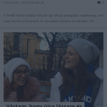
Artemisszio
•
2018. február 28.
0
A SAME World oktatási készlet egy átfogó pedagógiai segédanyag, ami
segít bevinni a környezeti és társadalmi témákat az iskolába. Kik ...
„Vártam, hogy újra lássam és