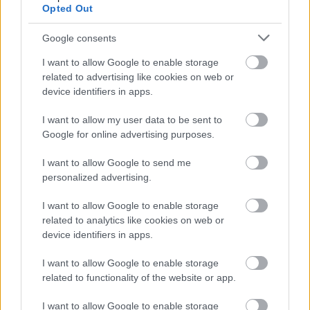
Opted Out
Google consents
I want to allow Google to enable storage
related to advertising like cookies on web or
device identifiers in apps.
I want to allow my user data to be sent to
Merre mész cirkusz // EVS-beszámoló,
Google for online advertising purposes.
Granada
I want to allow Google to send me
Artemisszio
•
2018. február 13.
0
personalized advertising.
Balogh József résztvevőnk Granadában
I want to allow Google to enable storage
önkénteskedik épp EVS-programon. Zsonglőr órákat
related to analytics like cookies on web or
tart és Erasmus+ projekteken dolgozik. Az ő eredeti
device identifiers in apps.
...
I want to allow Google to enable storage
related to functionality of the website or app.
I want to allow Google to enable storage