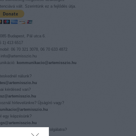
enciává vált. Szerintünk ez a fejlődés útja.
085 Budapest, Pál utca 6.
06 1) 413 6517
 mobil: 06 70 321 3078, 06 70 633 4872
 info@artemisszio.hu
nikáció:
kommunikacio@artemisszio.hu
eskednél nálunk?
tes@artemisszio.hu
ai kérdésed van?
isz@artemisszio.hu
tkoznál hírlevelünkre? Újságíró vagy?
nikacio@artemisszio.hu
l egy képzésünk?
ings@artemisszio.hu
nál az Európai Önkéntes Szolgálatra?