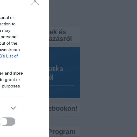
rtemisszio.hu
sonal or
k
ection to
ou may
a FaQ? – Kérdések és
 personal
aszok a népszavazásról
out of the
 downstream
B’s List of
er and store
to grant or
ed purposes
ess minket Facebookon!
ítő Bankkártya Program