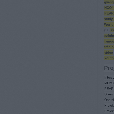
gyeng
NGO4
PEAR
study
World
(
11
)
s
szính
támog
trénin
videó
Youth
Pro
Intercu
MOM
PEAR
Diverc
Önarc
Proje
Proje