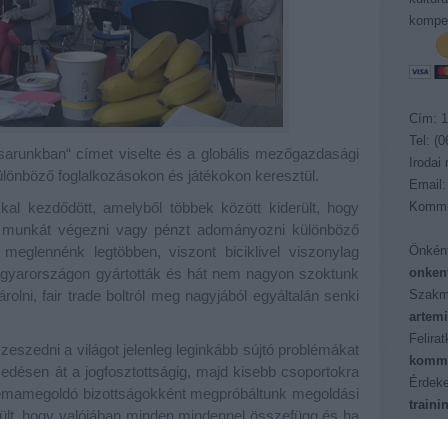
kompet
Cím: 1
Tel: (
sarunkban“ címet viselte és a globális mezőgazdasági
Irodai
lönböző foglalkozásokon és játékokon keresztül.
Email:
al kezdődött, amelyből többek között kiderült, hogy
Kommu
 munkát végezni vagy pénzt adományozni különböző
meglennénk legtöbben, viszont biciklivel viszonylag
Önként
agyarországon gyártották és hát nem nagyon szoktunk
onken
lni, fair trade boltról meg nagyjából egyáltalán senki
Szakm
artem
Felira
eszedni a világot jelenleg leginkább sújtó problémákat
kommu
sedésen át a jogfosztottságig, majd kisebb csoportokra
Érdeke
blémamegoldó bizottságokként megpróbáltunk megoldási
train
erült, hogy valójában minden mindennel összefügg és ha
Pályáz
sikerülne kicsit jobbá tenni, akkor beindulna valamiféle