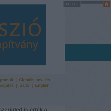
ogramok
|
Globális nevelés
ogatás
|
Sajtó
|
English
szerinted is érték a