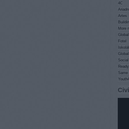
4C
Ariadn
Artes
Buildi
More m
Global
Fotel
Iskolá
Global
Socia
Ready,
Same 
Youth
Civ