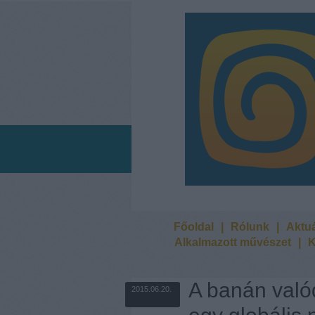
Főoldal
|
Rólunk
|
Aktuá
Alkalmazott művészet
|
K
A banán való
2015.06.20.