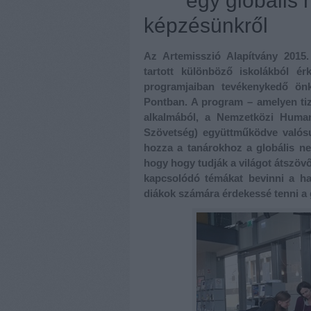
egy globális 
képzésünkről
Az Artemisszió Alapítvány 2015
tartott különböző iskolákból é
programjaiban tevékenykedő ön
Pontban. A program – amelyen tiz
alkalmából, a Nemzetközi Human
Szövetség) együttműködve valósu
hozza a tanárokhoz a globális ne
hogy hogy tudják a világot átszöv
kapcsolódó témákat bevinni a ha
diákok számára érdekessé tenni a 