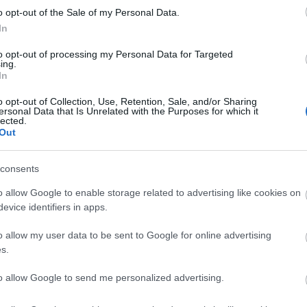
nt azt mutatta meg, hogy mennyi mindenen tudnánk
o opt-out of the Sale of my Personal Data.
t megpróbálnánk a dolgok mögé látni, tudatosabban és
In
tve hoznánk döntéseket úgy általában az életünkben. Ha
lban tudatosítani – ami az Artemisszió globális nevelés
to opt-out of processing my Personal Data for Targeted
ing.
 tényleg jobb hely lehetne a világ.
In
o opt-out of Collection, Use, Retention, Sale, and/or Sharing
ersonal Data that Is Unrelated with the Purposes for which it
lected.
Tetszik
0
Az Art
Out
Bank Z
Adósz
consents
Banks
velés
nemzetközi fejlesztés
Európai Fejlesztés Éve
(Magn
o allow Google to enable storage related to advertising like cookies on
evice identifiers in apps.
Cím
o allow my user data to be sent to Google for online advertising
1%
(
5
s.
állásf
beszá
to allow Google to send me personalized advertising.
cigán
civilt