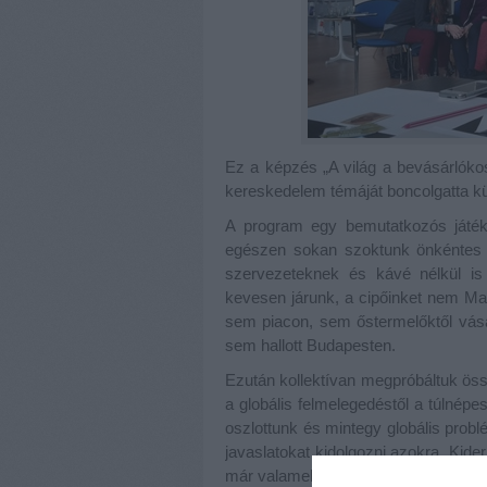
Ez a képzés „A világ a bevásárlóko
kereskedelem témáját boncolgatta kü
A program egy bemutatkozós játékk
egészen sokan szoktunk önkéntes
szervezeteknek és kávé nélkül is 
kevesen járunk, a cipőinket nem M
sem piacon, sem őstermelőktől vásáro
sem hallott Budapesten.
Ezután kollektívan megpróbáltuk össz
a globális felmelegedéstől a túlnépe
oszlottunk és mintegy globális pro
javaslatokat kidolgozni azokra. Kid
már valamelyiket az említettek közül 