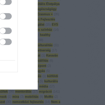
on ground
(
1
)
DÉT
(
6
)
Digitális Életpálya
p
(
1
)
Divercity
(
8
)
eesc
(
1
)
egészségügy
mlékezés
(
1
)
English
(
65
)
Erasmus +
(
35
)
-Dél Kapcsolat
(
18
)
Európai Fejlesztés
6
)
Európai Önkéntes Szolgálat
(
15
)
EVS
ajvédő konferencia
(
5
)
fórum színház
(
14
)
L
(
13
)
globális nevelés
(
90
)
healthy
ity
(
2
)
ifjúsági programok
(
88
)
ulturális képzés
(
26
)
interkulturalitás
(
11
)
ából munkába
(
6
)
iskolai partnerség
(
17
)
k a változásért
(
8
)
kapcsolat
(
1
)
Karaván
épzés
(
23
)
kiadványok
(
4
)
kiállítás
(
6
)
reggeli
(
1
)
kompetencia központ
(
2
)
rencia
(
11
)
korai iskolaelhagyás
(
5
)
s
(
3
)
közhasznúsági jelentés
(
1
)
külföldi
ai gyakorlat
(
26
)
külön óra
(
5
)
kulturális
pológia
(
3
)
magyartanár
(
1
)
média
(
17
)
ültek
(
99
)
mentorálás
(
17
)
migráció
(
141
)
nsok
(
1
)
mira
(
3
)
mobilitás
(
8
)
MoMo
(
2
)
zet
(
30
)
nemzetközi fejlesztés
(
14
)
Nem a