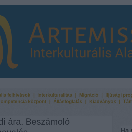
lis felhívások
|
Interkulturalitás
|
Migráció
|
Ifjúsági pr
ompetencia központ
|
Állásfoglalás
|
Kiadványok
|
Tám
di ára. Beszámoló
Ha 