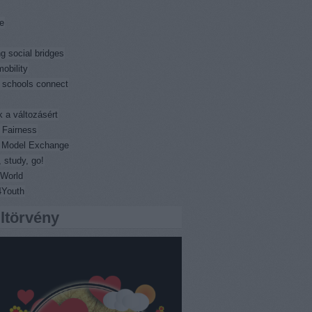
e
ng social bridges
obility
 schools connect
k a változásért
 Fairness
l Model Exchange
 study, go!
World
4Youth
iltörvény