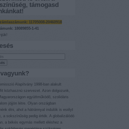
színűség, támogasd
kánkat!
zámlaszámunk:
11705008-20460918
ámunk: 18089855-1-41
jük!
esés
 vagyunk?
emisszió Alapítvány 1998-ban alakult
fit közhasznú szervezet. Azon dolgozunk,
agyarországon együttműködő, szolidáris
alom jöjjön létre. Olyan országban
nénk élni, ahol a hátránnyal indulók is esélyt
, a sokszínűség pedig érték. A globalizálódó
an, a békés egymás mellett éléshez a
ális sokféleség megértése szükséges