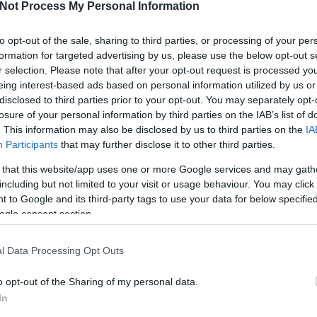
evs@a
Not Process My Personal Information
jobb lehetne.
kapcsolódunk a világ távoli pontjain élő emberekhez, ezt
Képek
to opt-out of the sale, sharing to third parties, or processing of your per
 elsőben egy világtérképen kellett elhelyezni a világ öt
Videó
formation for targeted advertising by us, please use the below opt-out s
d a világ öt legjelentősebb kakaótermő vidékét. Az
r selection. Please note that after your opt-out request is processed y
Mi 
t mutatott: míg előbbiek mind az északi féltekén,
eing interest-based ads based on personal information utilized by us or
vál
nnak, az utóbbiak Dél-Amerikában, Nyugat-Afrikában
disclosed to third parties prior to your opt-out. You may separately opt-
 Persze az ember nagyjából tisztában van ezekkel a
losure of your personal information by third parties on the IAB’s list of
n ilyen élesen látni ezt az elkülönülést mégis meglepő.
. This information may also be disclosed by us to third parties on the
IA
Participants
that may further disclose it to other third parties.
 hogy bár alapvetően a déli féltekéről származik, mi
szeretjük fogyasztani és természetesnek vesszük, hogy
 that this website/app uses one or more Google services and may gath
n útja című játék azt mutatta meg, hogy milyen ára van
including but not limited to your visit or usage behaviour. You may click 
telemben. Csoportokra oszlottunk, és a banánnak a fáról
 to Google and its third-party tags to use your data for below specifi
n történő szállításán át a boltba kerüléséig minden
ogle consent section.
t valamely szereplőjét, majd meg kellett egyeznünk
ki mekkora hányadára tartja jogosultnak magát
Köv
l Data Processing Opt Outs
gyra), aztán megnéztük, hogy hogy működik mindez a
l terem a növény megint azok járnak a legrosszabbul,
o opt-out of the Sharing of my personal data.
In
Seg
ontból elszomorító, sőt már-már kétségbeejtő volt,