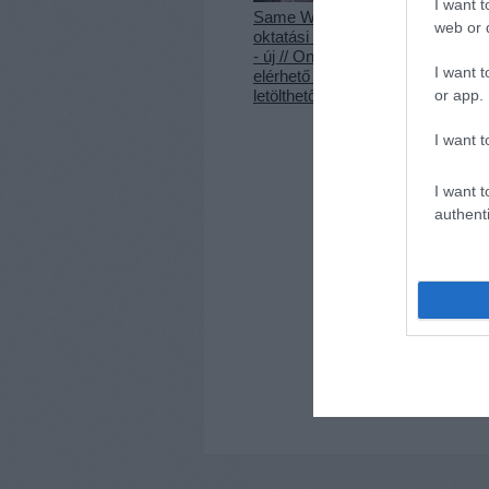
I want t
Same World
„Vártam, 
web or d
oktatási készlet
újra lássa
- új // Online
beszélhes
I want t
elérhető és
vele, hisz
letölthető
nagyon
or app.
megkedve
// ComMe
I want t
I want t
authenti