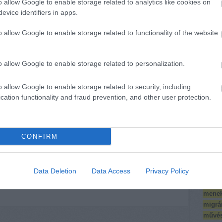
o allow Google to enable storage related to analytics like cookies on
hogy
Mentor-
comm
evice identifiers in apps.
m és
mentorált párok,
Térké
sek
Disney és a
(
10
)
e
o allow Google to enable storage related to functionality of the website
en
Mikulás //
Észak
ComMent
Éve
(
2
ltem”
nt
(
18
)
f
o allow Google to enable storage related to personalization.
FOTE
divers
o allow Google to enable storage related to security, including
interk
cation functionality and fraud prevention, and other user protection.
Iskol
Don't Fear The
118 civil
Iskolá
Refugee! //
szervezet áll ki a
Képzés
helyi
(
12
)
k
Portugáliában
közösségekért,
CONFIRM
klíma
a békés
konfe
Magyarországért
Köríté
dolgozó
Data Deletion
Data Access
Privacy Policy
civilekért
szakm
antro
menek
migrá
művés