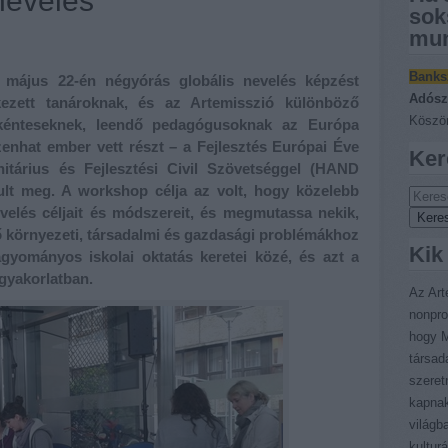
nevelés
sok
mun
Banks
. május 22-én négyórás globális nevelés képzést
Adósz
rkezett tanároknak, és az Artemisszió különböző
Köszön
kénteseknek, leendő pedagógusoknak az Európa
enhat ember vett részt – a Fejlesztés Európai Éve
Ker
itárius és Fejlesztési Civil Szövetséggel (HAND
lt meg. A workshop célja az volt, hogy közelebb
velés céljait és módszereit, és megmutassa nekik,
ő környezeti, társadalmi és gazdasági problémákhoz
Kik
gyományos iskolai oktatás keretei közé, és azt a
gyakorlatban.
Az Art
nonpro
hogy M
társad
szeret
kapnak
világb
kultur