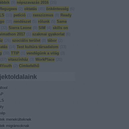
ébbik
(
9
)
népszavazás 2016
(
15
)
Regugees
(
2
)
oktatás
(
45
)
önkéntesség
(
6
)
LS
(
10
)
petíció
(
1
)
rasszizmus
(
8
)
Ready
 go
(
18
)
rendészet
(
5
)
rólunk
(
5
)
Same
(
32
)
Sierra Leone
(
9
)
SIM
(
4
)
skills on
wimathon 2017
(
1
)
szakmai gyakorlat
(
6
)
áz
(
26
)
szociális terület
(
8
)
tábor
(
2
)
atás
(
14
)
Test kultúra társadalom
(
13
)
g
(
39
)
TTIP
(
1
)
vendégünk a világ
(
3
)
(
37
)
vitaszínház
(
3
)
WorkPlace
(
20
)
4Youth
(
2
)
Címkefelhő
jektoldalaink
ltool
AP
LS
ity
kép
ktek menekülteknek
ktek migránsoknak