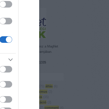
emisszió Alapítvány részt vesz a MagNet
rt. Segítő Bankkártya Programjában.
ám: 18089855-1-41
zámlaszám:
16200216-17081335
et Bank)
kék
)
Adjuk össze
(
3
)
aktuális
(
75
)
állás
(
6
)
oglalás
(
27
)
Artes
(
6
)
artivizmus
(
2
)
moló
(
126
)
Building bridges
(
15
)
yság
(
5
)
cirkusz
(
13
)
civilizáció
(
2
)
örvény
(
1
)
civil társadalom
(
7
)
comment
(
4
)