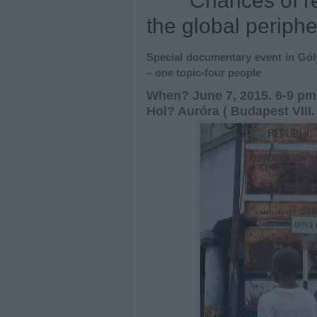
Chances of r
the global periphe
Special documentary event in Gól
– one topic-four people
When? June 7, 2015. 6-9 pm
Hol? Auróra ( Budapest VIII. 