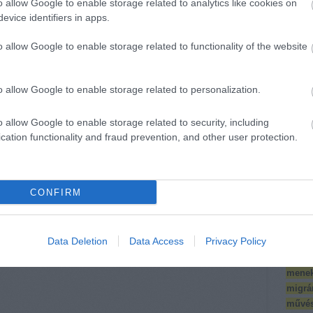
o allow Google to enable storage related to analytics like cookies on
for
comm
evice identifiers in apps.
for
Térké
(
10
)
e
o allow Google to enable storage related to functionality of the website
aged
Észak
Éve
(
2
.
(
18
)
f
o allow Google to enable storage related to personalization.
FOTE
divers
o allow Google to enable storage related to security, including
interk
cation functionality and fraud prevention, and other user protection.
Iskol
Iskolá
(
12
)
k
CONFIRM
klíma
konfe
Köríté
Data Deletion
Data Access
Privacy Policy
szakm
antro
menek
migrá
művés