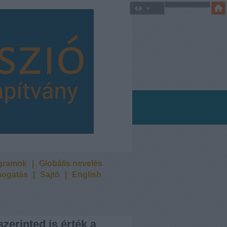
ogramok
|
Globális nevelés
ogatás
|
Sajtó
|
English
szerinted is érték a