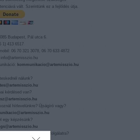
enciává vált. Szerintünk ez a fejlődés útja.
085 Budapest, Pál utca 6.
06 1) 413 6517
 mobil: 06 70 321 3078, 06 70 633 4872
 info@artemisszio.hu
nikáció:
kommunikacio@artemisszio.hu
eskednél nálunk?
tes@artemisszio.hu
ai kérdésed van?
isz@artemisszio.hu
tkoznál hírlevelünkre? Újságíró vagy?
nikacio@artemisszio.hu
l egy képzésünk?
ings@artemisszio.hu
nál az Európai Önkéntes Szolgálatra?