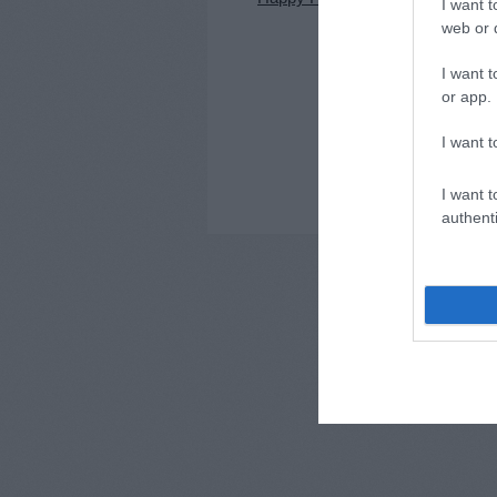
I want t
ws-ra // Call 
web or d
applications 
training in
I want t
socially eng
art tools --
or app.
határidő //
deadline: dec
I want t
26.
I want t
authenti