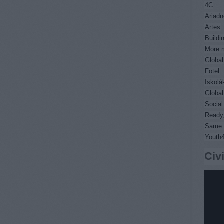
4C
Ariadn
Artes
Buildi
More m
Global
Fotel
Iskolá
Global
Socia
Ready,
Same 
Youth
Civ