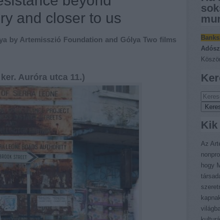
esistance beyond
sok
ry and closer to us
mun
Banks
ya by Artemisszió Foundation and Gólya Two films
Adósz
Köszön
Ker
ker. Auróra utca 11.)
Kik
Az Art
nonpro
hogy M
társad
szeret
kapnak
világb
kultur