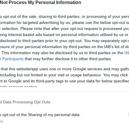
evs@a
Not Process My Personal Information
ca Institute, senior lecturer at Uppsala University
Képek
to opt-out of the sale, sharing to third parties, or processing of your per
sszio Foundation
Videó
formation for targeted advertising by us, please use the below opt-out s
yi Center
r selection. Please note that after your opt-out request is processed y
Mi 
eing interest-based ads based on personal information utilized by us or
vál
hool of Public Life
disclosed to third parties prior to your opt-out. You may separately opt-
poorest places. It is a small country in West Africa.
losure of your personal information by third parties on the IAB’s list of
by a brutal civil war triggered by inequalities, poverty
. This information may also be disclosed by us to third parties on the
IA
war disabled beggars, street vendors and ex-combatants
Participants
that may further disclose it to other third parties.
etown, the capital. They are connected by the conviction
 that this website/app uses one or more Google services and may gath
.
including but not limited to your visit or usage behaviour. You may click 
om this remote example? What are the similarities and
 to Google and its third-party tags to use your data for below specifi
sion in Eastern Europe and West-Africa? What are the
ogle consent section.
 sources of hope?
Köv
l Data Processing Opt Outs
Tetszik
0
o opt-out of the Sharing of my personal data.
In
Seg