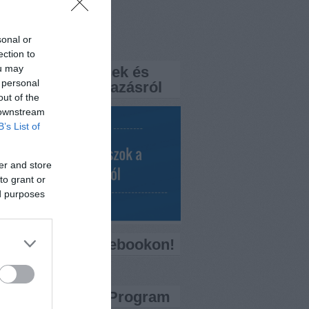
rtemisszio.hu
sonal or
k
ection to
ou may
a FaQ? – Kérdések és
 personal
aszok a népszavazásról
out of the
 downstream
B’s List of
er and store
to grant or
ed purposes
ess minket Facebookon!
ítő Bankkártya Program