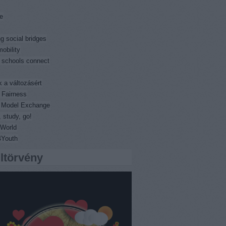
e
ng social bridges
obility
 schools connect
k a változásért
 Fairness
l Model Exchange
 study, go!
World
4Youth
iltörvény