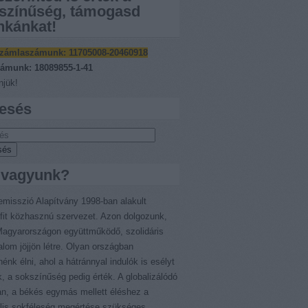
színűség, támogasd
kánkat!
zámlaszámunk:
11705008-20460918
ámunk: 18089855-1-41
jük!
esés
 vagyunk?
emisszió Alapítvány 1998-ban alakult
fit közhasznú szervezet. Azon dolgozunk,
agyarországon együttműködő, szolidáris
alom jöjjön létre. Olyan országban
nénk élni, ahol a hátránnyal indulók is esélyt
, a sokszínűség pedig érték. A globalizálódó
an, a békés egymás mellett éléshez a
ális sokféleség megértése szükséges