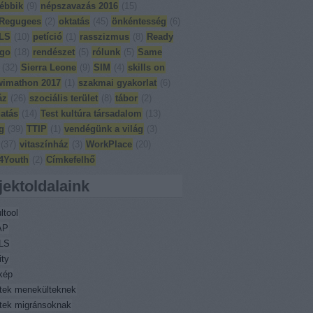
ébbik
(
9
)
népszavazás 2016
(
15
)
Regugees
(
2
)
oktatás
(
45
)
önkéntesség
(
6
)
LS
(
10
)
petíció
(
1
)
rasszizmus
(
8
)
Ready
 go
(
18
)
rendészet
(
5
)
rólunk
(
5
)
Same
(
32
)
Sierra Leone
(
9
)
SIM
(
4
)
skills on
wimathon 2017
(
1
)
szakmai gyakorlat
(
6
)
áz
(
26
)
szociális terület
(
8
)
tábor
(
2
)
atás
(
14
)
Test kultúra társadalom
(
13
)
g
(
39
)
TTIP
(
1
)
vendégünk a világ
(
3
)
(
37
)
vitaszínház
(
3
)
WorkPlace
(
20
)
4Youth
(
2
)
Címkefelhő
jektoldalaink
ltool
AP
LS
ity
kép
ktek menekülteknek
ktek migránsoknak