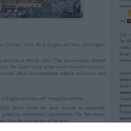
kompet
Cím: 1
Tel: (
Christian Vium, 40’ in English and Krio, with English
Irodai
Email:
 and poor in African cities? This documentary, entitled
Kommu
wn, the capital of one of the world’s poorest countries,
undings afford ex-combatants relative anonymity and
Önként
onken
Szakm
artem
n English and Krio, with Hungarian subtitle
Felira
kommu
 2002, Sierra Leone has gone through an apparently
Érdeke
 guided by international organisations. The film shows
train
ow, from the perspective of the poor.
Pályáz