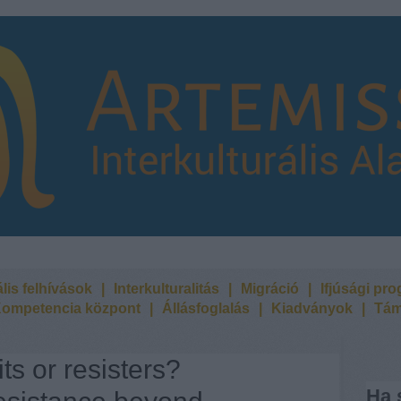
lis felhívások
|
Interkulturalitás
|
Migráció
|
Ifjúsági pr
ompetencia központ
|
Állásfoglalás
|
Kiadványok
|
Tám
its or resisters?
Ha 