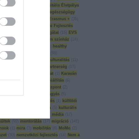
on ground
(
1
)
DÉT
(
6
)
Digitális Életpálya
p
(
1
)
Divercity
(
8
)
eesc
(
1
)
egészségügy
mlékezés
(
1
)
English
(
65
)
Erasmus +
(
35
)
-Dél Kapcsolat
(
18
)
Európai Fejlesztés
6
)
Európai Önkéntes Szolgálat
(
15
)
EVS
ajvédő konferencia
(
5
)
fórum színház
(
14
)
L
(
13
)
globális nevelés
(
90
)
healthy
ity
(
2
)
ifjúsági programok
(
88
)
ulturális képzés
(
26
)
interkulturalitás
(
11
)
ából munkába
(
6
)
iskolai partnerség
(
17
)
k a változásért
(
8
)
kapcsolat
(
1
)
Karaván
épzés
(
23
)
kiadványok
(
4
)
kiállítás
(
6
)
reggeli
(
1
)
kompetencia központ
(
2
)
rencia
(
11
)
korai iskolaelhagyás
(
5
)
s
(
3
)
közhasznúsági jelentés
(
1
)
külföldi
ai gyakorlat
(
26
)
külön óra
(
5
)
kulturális
pológia
(
3
)
magyartanár
(
1
)
média
(
17
)
ültek
(
99
)
mentorálás
(
17
)
migráció
(
141
)
nsok
(
1
)
mira
(
3
)
mobilitás
(
8
)
MoMo
(
2
)
zet
(
30
)
nemzetközi fejlesztés
(
14
)
Nem a