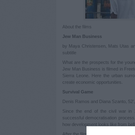
About the films
Jew Man Business
by Maya Christensen, Mats Utas and 
subtitle
What are the prospects for the young
Jew Man Business is filmed in Freeto
Sierra Leone. Here the urban surro
create economic opportunities.
Survival Game
Denis Ramos and Diana Szanto, 52’, i
Since the end of the civil war in
successful democratisation process,
how development looks like from bell
After the films discussion with: