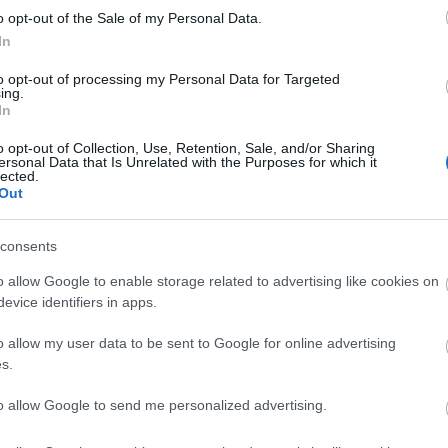
nemzetközi fejlesztés
o opt-out of the Sale of my Personal Data.
In
to opt-out of processing my Personal Data for Targeted
ing.
In
o opt-out of Collection, Use, Retention, Sale, and/or Sharing
ersonal Data that Is Unrelated with the Purposes for which it
lected.
Az Art
Out
resel?
Az Artemisszió
Bank Z
Alapítvány
Adósz
nem is
projekt
consents
Banks
 30?
koordinátort
keres
(Magn
o allow Google to enable storage related to advertising like cookies on
evice identifiers in apps.
Cím
o allow my user data to be sent to Google for online advertising
1%
(
5
s.
állásf
beszá
to allow Google to send me personalized advertising.
t
cigán
civilt
ársadalom