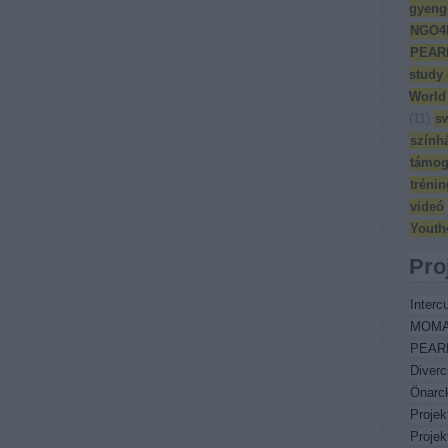
gyeng
NGO4
PEAR
study
World
(
11
)
s
szính
támog
trénin
videó
Youth
Pro
Intercu
MOM
PEAR
Diverc
Önarc
Proje
Proje