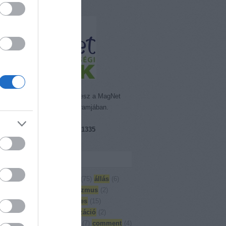
emisszió Alapítvány részt vesz a MagNet
rt. Segítő Bankkártya Programjában.
ám: 18089855-1-41
zámlaszám:
16200216-17081335
et Bank)
kék
)
Adjuk össze
(
3
)
aktuális
(
75
)
állás
(
6
)
oglalás
(
27
)
Artes
(
6
)
artivizmus
(
2
)
moló
(
126
)
Building bridges
(
15
)
yság
(
5
)
cirkusz
(
13
)
civilizáció
(
2
)
örvény
(
1
)
civil társadalom
(
7
)
comment
(
4
)