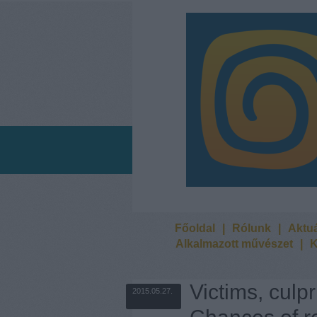
Főoldal
|
Rólunk
|
Aktuá
Alkalmazott művészet
|
K
Victims, culpr
2015.05.27.